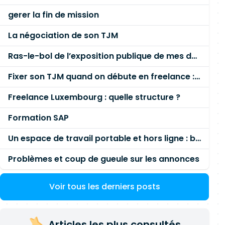
gerer la fin de mission
La négociation de son TJM
Ras-le-bol de l’exposition publique de mes données personnelles liées à mon entreprise
Fixer son TJM quand on débute en freelance : la méthode mathématique (et pas au feeling) 🛑
Freelance Luxembourg : quelle structure ?
Formation SAP
Un espace de travail portable et hors ligne : besoin réel ou fausse bonne idée ?
Problèmes et coup de gueule sur les annonces
Voir tous les derniers posts
Articles les plus consultés