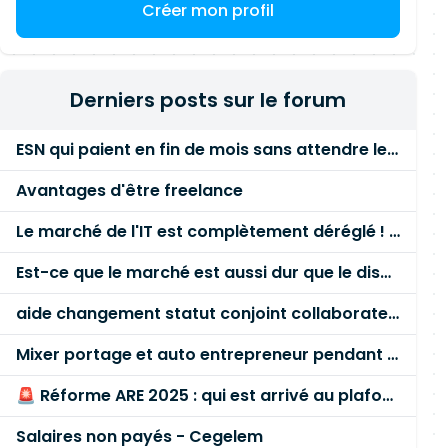
Créer mon profil
Derniers posts sur le forum
ESN qui paient en fin de mois sans attendre le paiement client ?
Avantages d'être freelance
Le marché de l'IT est complètement déréglé ! STOP à cette mascarade ! Il faut s'unir et résister !
Est-ce que le marché est aussi dur que le disent les commerciaux ?
aide changement statut conjoint collaborateur
Mixer portage et auto entrepreneur pendant des années - quel risque ?
🚨 Réforme ARE 2025 : qui est arrivé au plafond des 60 % en gardant son entreprise ?
Salaires non payés - Cegelem