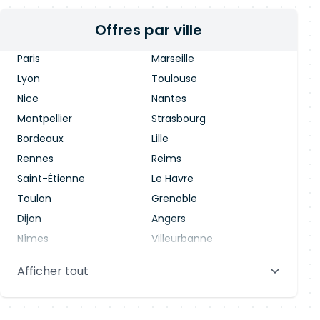
Offres par ville
Paris
Marseille
Lyon
Toulouse
Nice
Nantes
Montpellier
Strasbourg
Bordeaux
Lille
Rennes
Reims
Saint-Étienne
Le Havre
Toulon
Grenoble
Dijon
Angers
Nîmes
Villeurbanne
Saint-Denis
Le Mans
Afficher tout
Aix-en-Provence
Clermont-Ferrand
Brest
Tours
Amiens
Limoges