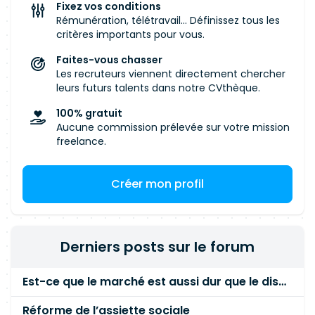
Cybersécurité, votre quotidien s'articulera
Fixez vos conditions
autour des axes suivants : Pilotage de projets
Rémunération, télétravail... Définissez tous les
complexes : Vous orchestrez des projets
critères importants pour vous.
d'envergure, multi-acteurs et multi-phases, en
Faites-vous chasser
garantissant le respect des délais, des budgets
Les recruteurs viennent directement chercher
et des périmètres définis. Structuration
leurs futurs talents dans notre CVthèque.
technique : Vous assurez le cadrage des
100% gratuit
chantiers liés à la sécurité des infrastructures, à
Aucune commission prélevée sur votre mission
la protection des données et à la gestion des
freelance.
accès. Gouvernance et reporting : Vous animez
les instances de pilotage (COPIL, COMOP, COSSI,
Créer mon profil
COTECH, CAB) à destination des directions DSI
et RSSI. Vous assurez un reporting
hebdomadaire structuré auprès de la direction.
Gestion des risques : Vous pilotez les plans de
Derniers posts sur le forum
remédiation post-audits et tests d'intrusion.
Vous maintenez les outils de gouvernance
Est-ce que le marché est aussi dur que le disent les commerciaux ?
(registres de risques, notes d'arbitrage, etc.).
Pilotage de prestataires : Vous challengez
Réforme de l’assiette sociale