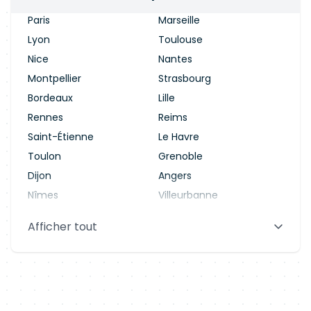
Paris
Marseille
Lyon
Toulouse
Nice
Nantes
Montpellier
Strasbourg
Bordeaux
Lille
Rennes
Reims
Saint-Étienne
Le Havre
Toulon
Grenoble
Dijon
Angers
Nîmes
Villeurbanne
Saint-Denis
Le Mans
Afficher tout
Aix-en-Provence
Clermont-Ferrand
Brest
Tours
Amiens
Limoges
Annecy
Perpignan