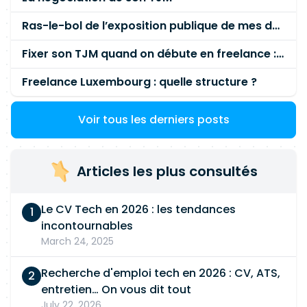
orienter les recommandations techniques pour
Ras-le-bol de l’exposition publique de mes données personnelles liées à mon entreprise
garantir la pertinence des solutions retenues.
Pourquoi nous rejoindre ?Un rôle stratégique au
Fixer son TJM quand on débute en freelance : la méthode mathématique (et pas au feeling) 🛑
cœur de la transformation numérique et
sécuritaire de l'entreprise. Une opportunité de
Freelance Luxembourg : quelle structure ?
travailler sur des projets techniques à fort
impact. Un environnement collaboratif
Voir tous les derniers posts
stimulant où votre expertise sera valorisée.
Articles les plus consultés
Le CV Tech en 2026 : les tendances
incontournables
March 24, 2025
Recherche d'emploi tech en 2026 : CV, ATS,
entretien… On vous dit tout
July 22, 2026