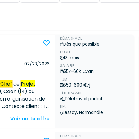
DÉMARRAGE
Dès que possible
DURÉE
12 mois
07/23/2026
SALAIRE
55k-60k €⁄an
TJM
:
Chef
de
Projet
550-600 €⁄j
), Caen (14) ou
TÉLÉTRAVAIL
elon organisation de
Télétravail partiel
 Contexte client : Tu
LIEU
Lessay, Normandie
& Réseau Groupe en
Voir cette offre
s branches métiers
eurs projets
 en transverse sur de
DÉMARRAGE