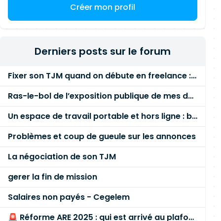
Créer mon profil
Derniers posts sur le forum
Fixer son TJM quand on débute en freelance : la méthode mathématique (et pas au feeling) 🛑
Ras-le-bol de l’exposition publique de mes données personnelles liées à mon entreprise
Un espace de travail portable et hors ligne : besoin réel ou fausse bonne idée ?
Problèmes et coup de gueule sur les annonces
La négociation de son TJM
gerer la fin de mission
Salaires non payés - Cegelem
🚨 Réforme ARE 2025 : qui est arrivé au plafond des 60 % en gardant son entreprise ?