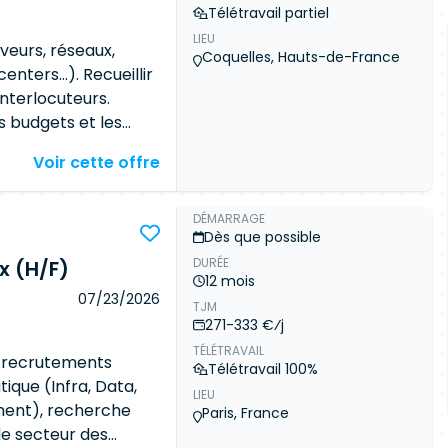
 du projet et en
Télétravail partiel
 Pilotage,
buteurs principaux et
LIEU
ire, gestion des
semble des
rveurs, réseaux,
Coquelles, Hauts-de-France
SI multisites,
qu'ils ont une
enters...). Recueillir
x, interactions avec
la conception d'une
interlocuteurs.
: pour cela, vous
es budgets et les
tion de leurs
ner les équipes
Voir cette offre
n. Estimer le temps
tataires externes.
ablir les plannings
ts et de la qualité
agers, évaluer les
réunions de suivi
DÉMARRAGE
Dès que possible
réalisation des
ès des parties
DURÉE
x (H/F)
ance ad hoc.
. Accompagner les
12 mois
e mise en
07/23/2026
TJM
ettre en œuvre les
271-333 €⁄j
plication des bonnes
TÉLÉTRAVAIL
cture.
x recrutements
Télétravail 100%
tique (Infra, Data,
LIEU
ent), recherche
Paris, France
 le secteur des