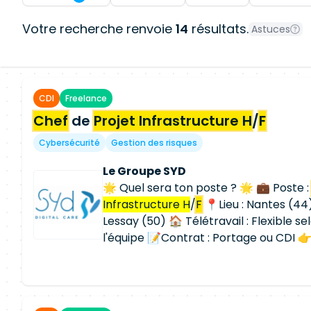
Votre recherche renvoie
14
résultats.
Astuces
CDI
Freelance
Chef
de
Projet Infrastructure H
/
F
Cybersécurité
Gestion des risques
Le Groupe SYD
🌟 Quel sera ton poste ? 🌟 💼 Poste 
Infrastructure H
/
F
📍Lieu : Nantes (44
Lessay (50) 🏠 Télétravail : Flexible s
l'équipe 📝Contrat : Portage ou CDI 👉
rejoins une Direction Infrastructure 
charge d'accompagner les différente
d'un grand groupe international dans l
techniques. Les équipes interviennent