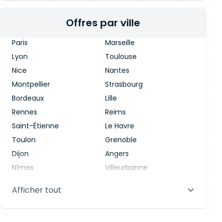
Offres par ville
Paris
Marseille
Lyon
Toulouse
Nice
Nantes
Montpellier
Strasbourg
Bordeaux
Lille
Rennes
Reims
Saint-Étienne
Le Havre
Toulon
Grenoble
Dijon
Angers
Nîmes
Villeurbanne
Saint-Denis
Le Mans
Afficher tout
Aix-en-Provence
Clermont-Ferrand
Brest
Tours