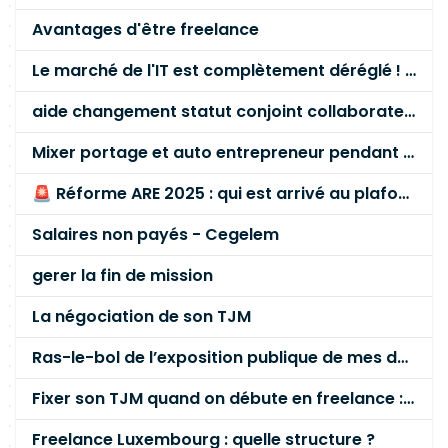
Avantages d'être freelance
Le marché de l'IT est complètement déréglé ! STOP à cette mascarade ! Il faut s'unir et résister !
aide changement statut conjoint collaborateur
Mixer portage et auto entrepreneur pendant des années - quel risque ?
🚨 Réforme ARE 2025 : qui est arrivé au plafond des 60 % en gardant son entreprise ?
Salaires non payés - Cegelem
gerer la fin de mission
La négociation de son TJM
Ras-le-bol de l’exposition publique de mes données personnelles liées à mon entreprise
Fixer son TJM quand on débute en freelance : la méthode mathématique (et pas au feeling) 🛑
Freelance Luxembourg : quelle structure ?