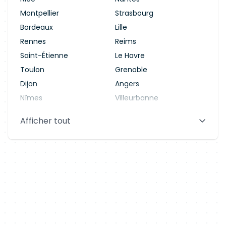
Montpellier
Strasbourg
Bordeaux
Lille
Rennes
Reims
Saint-Étienne
Le Havre
Toulon
Grenoble
Dijon
Angers
Nîmes
Villeurbanne
Saint-Denis
Le Mans
Afficher tout
Aix-en-Provence
Clermont-Ferrand
Brest
Tours
Amiens
Limoges
Annecy
Perpignan