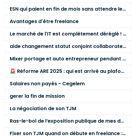
ESN qui paient en fin de mois sans attendre le paiement client ?
Avantages d'être freelance
Le marché de l'IT est complètement déréglé ! STOP à cette mascarade ! Il faut s'unir et résister !
aide changement statut conjoint collaborateur
Mixer portage et auto entrepreneur pendant des années - quel risque ?
🚨 Réforme ARE 2025 : qui est arrivé au plafond des 60 % en gardant son entreprise ?
Salaires non payés - Cegelem
gerer la fin de mission
La négociation de son TJM
Ras-le-bol de l’exposition publique de mes données personnelles liées à mon entreprise
Fixer son TJM quand on débute en freelance : la méthode mathématique (et pas au feeling) 🛑