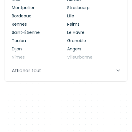
Montpellier
Strasbourg
Bordeaux
Lille
Rennes
Reims
Saint-Étienne
Le Havre
Toulon
Grenoble
Dijon
Angers
Nîmes
Villeurbanne
Saint-Denis
Le Mans
Afficher tout
Aix-en-Provence
Clermont-Ferrand
Brest
Tours
Amiens
Limoges
Annecy
Perpignan