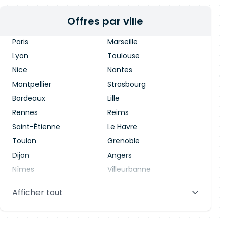
Offres par ville
Paris
Marseille
Lyon
Toulouse
Nice
Nantes
Montpellier
Strasbourg
Bordeaux
Lille
Rennes
Reims
Saint-Étienne
Le Havre
Toulon
Grenoble
Dijon
Angers
Nîmes
Villeurbanne
Saint-Denis
Le Mans
Afficher tout
Aix-en-Provence
Clermont-Ferrand
Brest
Tours
Amiens
Limoges