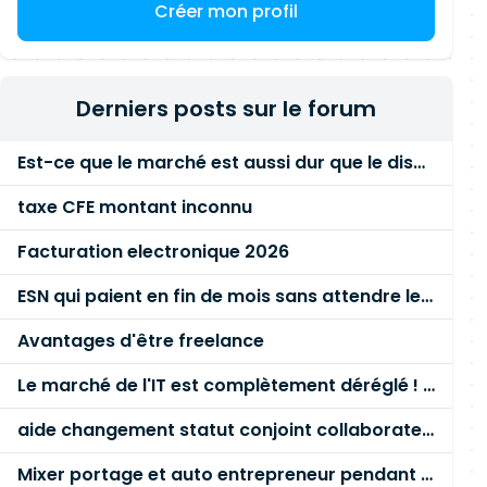
Créer mon profil
Derniers posts sur le forum
Est-ce que le marché est aussi dur que le disent les commerciaux ?
taxe CFE montant inconnu
Facturation electronique 2026
ESN qui paient en fin de mois sans attendre le paiement client ?
Avantages d'être freelance
Le marché de l'IT est complètement déréglé ! STOP à cette mascarade ! Il faut s'unir et résister !
aide changement statut conjoint collaborateur
Mixer portage et auto entrepreneur pendant des années - quel risque ?