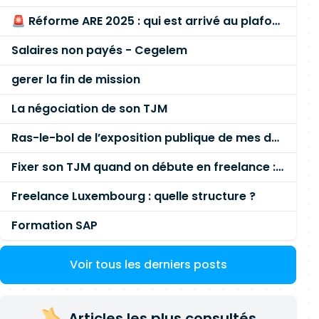
🚨 Réforme ARE 2025 : qui est arrivé au plafond des 60 % en gardant son entreprise ?
Salaires non payés - Cegelem
gerer la fin de mission
La négociation de son TJM
Ras-le-bol de l’exposition publique de mes données personnelles liées à mon entreprise
Fixer son TJM quand on débute en freelance : la méthode mathématique (et pas au feeling) 🛑
Freelance Luxembourg : quelle structure ?
Formation SAP
Voir tous les derniers posts
Articles les plus consultés