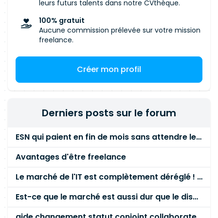
parties prenantes pour analyser les exigences
leurs futurs talents dans notre CVthèque.
et les contraintes. Fournir des conseils et des
100% gratuit
recommandations. Contrôler et valider la qualité
Aucune commission prélevée sur votre mission
des livrables techniques. Apporter un soutien
freelance.
aux opérations techniques pendant le
déploiement. Réaliser des évaluations des
Créer mon profil
risques, définir et mettre en œuvre des mesures
d'atténuation. Préparer et coordonner la mise
en service de chaque déploiement. Identifier,
définir et mettre en œuvre des améliorations
Derniers posts sur le forum
des processus, de la méthodologie
d'implémentation, des opérations techniques,
ESN qui paient en fin de mois sans attendre le paiement client ?
des contrôles qualité, des outils et du reporting.
Maintenir la base de connaissances.
Avantages d'être freelance
Le marché de l'IT est complètement déréglé ! STOP à cette mascarade ! Il faut s'unir et résister !
Est-ce que le marché est aussi dur que le disent les commerciaux ?
aide changement statut conjoint collaborateur