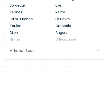
Bordeaux
Lille
Rennes
Reims
Saint-Étienne
Le Havre
Toulon
Grenoble
Dijon
Angers
Nîmes
Villeurbanne
Saint-Denis
Le Mans
Afficher tout
Aix-en-Provence
Clermont-Ferrand
Brest
Tours
Amiens
Limoges
Annecy
Perpignan