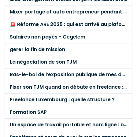
Mixer portage et auto entrepreneur pendant des années - quel risque ?
🚨 Réforme ARE 2025 : qui est arrivé au plafond des 60 % en gardant son entreprise ?
Salaires non payés - Cegelem
gerer la fin de mission
La négociation de son TJM
Ras-le-bol de l’exposition publique de mes données personnelles liées à mon entreprise
Fixer son TJM quand on débute en freelance : la méthode mathématique (et pas au feeling) 🛑
Freelance Luxembourg : quelle structure ?
Formation SAP
Un espace de travail portable et hors ligne : besoin réel ou fausse bonne idée ?