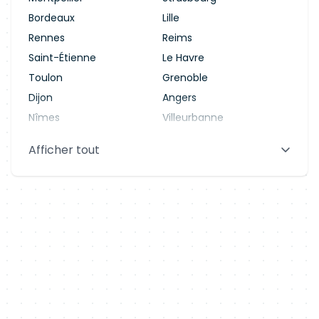
Bordeaux
Lille
Rennes
Reims
Saint-Étienne
Le Havre
Toulon
Grenoble
Dijon
Angers
Nîmes
Villeurbanne
Saint-Denis
Le Mans
Afficher tout
Aix-en-Provence
Clermont-Ferrand
Brest
Tours
Amiens
Limoges
Annecy
Perpignan