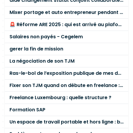
aide changement statut conjoint collaborateur
Mixer portage et auto entrepreneur pendant des années - quel risque ?
🚨 Réforme ARE 2025 : qui est arrivé au plafond des 60 % en gardant son entreprise ?
Salaires non payés - Cegelem
gerer la fin de mission
La négociation de son TJM
Ras-le-bol de l’exposition publique de mes données personnelles liées à mon entreprise
Fixer son TJM quand on débute en freelance : la méthode mathématique (et pas au feeling) 🛑
Freelance Luxembourg : quelle structure ?
Formation SAP
Un espace de travail portable et hors ligne : besoin réel ou fausse bonne idée ?