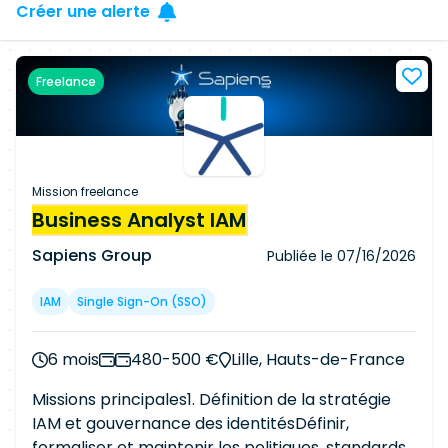
Créer une alerte
Freelance
Mission freelance
Business Analyst IAM
Sapiens Group
Publiée le
07/16/2026
IAM
Single Sign-On (SSO)
6 mois
480-500 €
Lille, Hauts-de-France
Missions principales1. Définition de la stratégie
IAM et gouvernance des identitésDéfinir,
formaliser et maintenir les politiques, standards