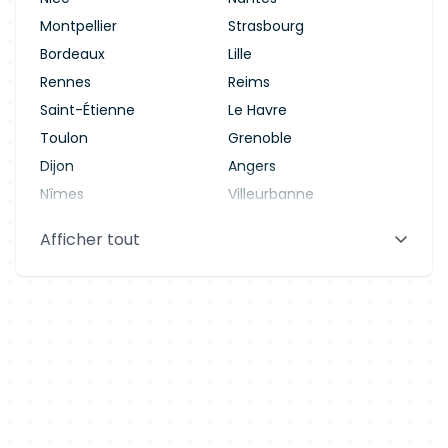
Montpellier
Strasbourg
Bordeaux
Lille
Rennes
Reims
Saint-Étienne
Le Havre
Toulon
Grenoble
Dijon
Angers
Nîmes
Villeurbanne
Saint-Denis
Le Mans
Afficher tout
Aix-en-Provence
Clermont-Ferrand
Brest
Tours
Amiens
Limoges
Annecy
Perpignan