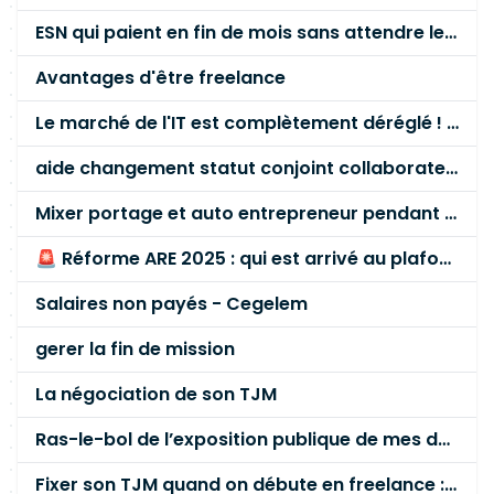
ESN qui paient en fin de mois sans attendre le paiement client ?
Avantages d'être freelance
Le marché de l'IT est complètement déréglé ! STOP à cette mascarade ! Il faut s'unir et résister !
aide changement statut conjoint collaborateur
Mixer portage et auto entrepreneur pendant des années - quel risque ?
🚨 Réforme ARE 2025 : qui est arrivé au plafond des 60 % en gardant son entreprise ?
Salaires non payés - Cegelem
gerer la fin de mission
La négociation de son TJM
Ras-le-bol de l’exposition publique de mes données personnelles liées à mon entreprise
Fixer son TJM quand on débute en freelance : la méthode mathématique (et pas au feeling) 🛑