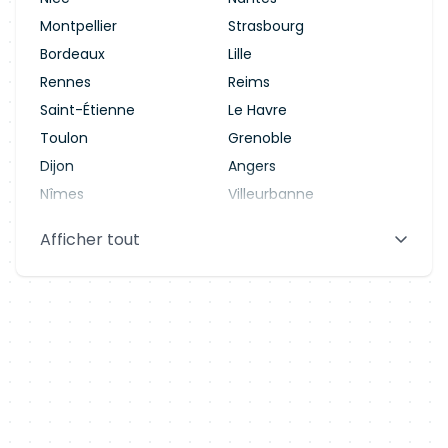
Montpellier
Strasbourg
Bordeaux
Lille
Rennes
Reims
Saint-Étienne
Le Havre
Toulon
Grenoble
Dijon
Angers
Nîmes
Villeurbanne
Saint-Denis
Le Mans
Afficher tout
Aix-en-Provence
Clermont-Ferrand
Brest
Tours
Amiens
Limoges
Annecy
Perpignan