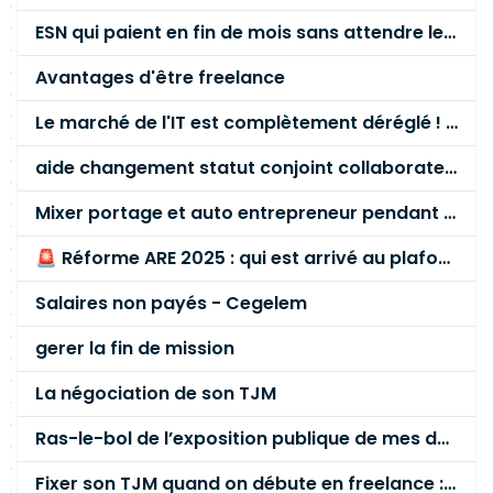
ESN qui paient en fin de mois sans attendre le paiement client ?
Avantages d'être freelance
Le marché de l'IT est complètement déréglé ! STOP à cette mascarade ! Il faut s'unir et résister !
aide changement statut conjoint collaborateur
Mixer portage et auto entrepreneur pendant des années - quel risque ?
🚨 Réforme ARE 2025 : qui est arrivé au plafond des 60 % en gardant son entreprise ?
Salaires non payés - Cegelem
gerer la fin de mission
La négociation de son TJM
Ras-le-bol de l’exposition publique de mes données personnelles liées à mon entreprise
Fixer son TJM quand on débute en freelance : la méthode mathématique (et pas au feeling) 🛑