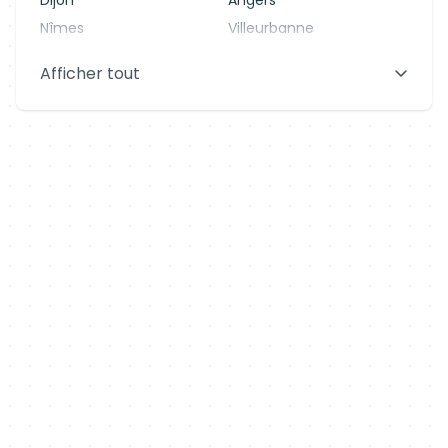
Dijon
Angers
Nîmes
Villeurbanne
Saint-Denis
Le Mans
Afficher tout
Aix-en-Provence
Clermont-Ferrand
Brest
Tours
Amiens
Limoges
Annecy
Perpignan