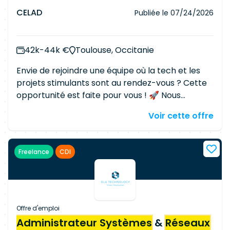
destinée aux équipes de support
CELAD
Publiée le
07/24/2026
42k-44k €
Toulouse, Occitanie
Envie de rejoindre une équipe où la tech et les
projets stimulants sont au rendez-vous ? Cette
opportunité est faite pour vous ! 🚀 Nous
poursuivons notre développement et
Voir cette offre
recherchons actuellement un.e
Administrateur.trice
Systèmes
Windows pour
intervenir chez un de nos clients, dans le secteur
Freelance
CDI
de la restauration collective. 💻💼 Contexte :
Vous rejoignez une équipe Infrastructure et
participez au maintien en conditions
opérationnelles ainsi qu'à l'évolution des
environnements
systèmes
et
réseaux
de
Offre d'emploi
plusieurs sites en France. Votre rôle sera
Administrateur Systèmes
&
Réseaux