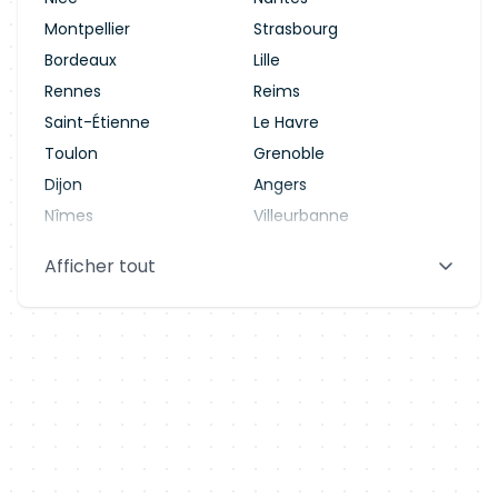
Montpellier
Strasbourg
Bordeaux
Lille
Rennes
Reims
Saint-Étienne
Le Havre
Toulon
Grenoble
Dijon
Angers
Nîmes
Villeurbanne
Saint-Denis
Le Mans
Afficher tout
Aix-en-Provence
Clermont-Ferrand
Brest
Tours
Amiens
Limoges
Annecy
Perpignan