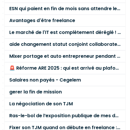
ESN qui paient en fin de mois sans attendre le paiement client ?
Avantages d'être freelance
Le marché de l'IT est complètement déréglé ! STOP à cette mascarade ! Il faut s'unir et résister !
aide changement statut conjoint collaborateur
Mixer portage et auto entrepreneur pendant des années - quel risque ?
🚨 Réforme ARE 2025 : qui est arrivé au plafond des 60 % en gardant son entreprise ?
Salaires non payés - Cegelem
gerer la fin de mission
La négociation de son TJM
Ras-le-bol de l’exposition publique de mes données personnelles liées à mon entreprise
Fixer son TJM quand on débute en freelance : la méthode mathématique (et pas au feeling) 🛑