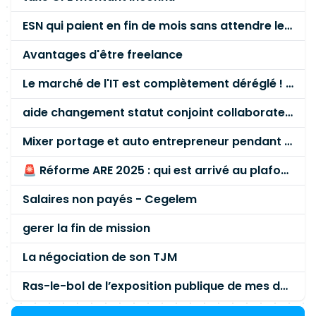
maturité
IA
du SI Compétences techniques
ESN qui paient en fin de mois sans attendre le paiement client ?
(hard skills) Indispensables Python, Git, CI/CD
(GitLabCI)
Cloud
(priorité
Azure
) Concepts ML &
Avantages d'être freelance
IA
générative (RAG, LLM, embeddings) MLOps
(versioning, pipelines, monitoring) Intégration SI
Le marché de l'IT est complètement déréglé ! STOP à cette mascarade ! Il faut s'unir et résister !
/ APIs Agent
IA
Appréciées (non bloquantes)
aide changement statut conjoint collaborateur
Snowflake Airflow Sécurité
IA
(prompts,
cloisonnement, traçabilité) Compétences
Mixer portage et auto entrepreneur pendant des années - quel risque ?
comportementales (soft skills) Leadership
technique, pédagogie et capacité à influencer.
🚨 Réforme ARE 2025 : qui est arrivé au plafond des 60 % en gardant son entreprise ?
Culture produit et sens de la valeur métier.
Salaires non payés - Cegelem
Rigueur, documentation et standards
d'ingénierie. Orientation sécurité et conformité.
gerer la fin de mission
Communication claire avec équipes techniques
et métiers. Profil & qualifications Bac+5 (école
La négociation de son TJM
d'ingénieur, master en informatique/
data
/
IA
) ou
équivalent. Expérience : 5–8+ ans en
Ras-le-bol de l’exposition publique de mes données personnelles liées à mon entreprise
data
/ML/
Cloud
, dont 2–3+ ans en