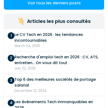
MLOps/
architecture
. Expérience concrète en
Voir tous les derniers posts
industrialisation de solutions
IA
Bonne
compréhension des enjeux DSI et Groupe
Certifications (appréciées) :
Cloud
Architect
Articles les plus consultés
(
AWS
/
Azure
/
GCP
), AzureML Langues : Français,
anglais technique. Localisation : obligatoirement
Le CV Tech en 2026 : les tendances
sur Toulouse
incontournables
March 24, 2025
Recherche d'emploi tech en 2026 : CV, ATS,
entretien… On vous dit tout
July 22, 2026
Top 6 des meilleures sociétés de portage
salarial
December 12, 2024
Les événements Tech immanquables en
2026