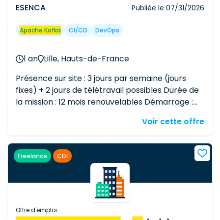
projet Topic As a Service Support plateforme
ESENCA
Publiée le
07/31/2026
WWW 💡Compétences communication
Environnement anglophone
Apache Kafka
CI/CD
DevOps
1 an
Lille, Hauts-de-France
Présence sur site : 3 jours par semaine (jours
fixes) + 2 jours de télétravail possibles Durée de
la mission : 12 mois renouvelables Démarrage :
ASAP ContexteDans le cadre d'un important
Voir cette offre
programme de transformation de son système
d'information, notre client renforce son équipe
Data
Engineering et recherche un(e) Platform
Freelance
CDI
Engineer expérimenté(e). Vous participerez à la
conception et à la mise en œuvre d'une
plateforme de streaming de données basée sur
Apache
Kafka
, destinée à être utilisée en self-
service par les différentes équipes de
Offre d'emploi
développement. L'objectif est de construire une