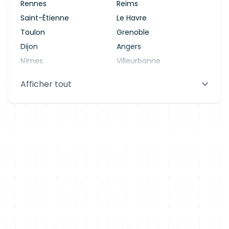
Rennes
Reims
Saint-Étienne
Le Havre
Toulon
Grenoble
Dijon
Angers
Nîmes
Villeurbanne
Saint-Denis
Le Mans
Afficher tout
Aix-en-Provence
Clermont-Ferrand
Brest
Tours
Amiens
Limoges
Annecy
Perpignan