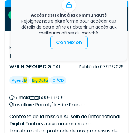
Offre premium
coordination du RTE • Remonte les risques, définit
les leviers de réussite et déclenche les plans
Accès restreint à la communauté
Freelance
d'actions nécessaires. Le prestataire sollicitera
Rejoignez notre plateforme pour accéder aux
les managers concernés sur les besoins en
détails de cette offre et obtenir un accès aux
Capacité à Faire.
meilleures offres du marché.
Connexion
Mission freelance
Ingénieur /
Architecte IA
Senior
WERIN GROUP DIGITAL
Publiée le
07/17/2026
Agent
IA
Big Data
CI/CD
6 mois
500-550 €
Levallois-Perret, Île-de-France
Contexte de la mission Au sein de l'international
Digital Factory, nous amorçons une
transformation profonde de nos processus de