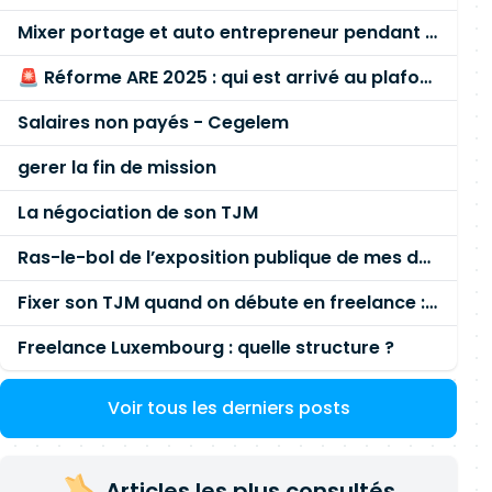
Mixer portage et auto entrepreneur pendant des années - quel risque ?
🚨 Réforme ARE 2025 : qui est arrivé au plafond des 60 % en gardant son entreprise ?
Salaires non payés - Cegelem
gerer la fin de mission
La négociation de son TJM
Ras-le-bol de l’exposition publique de mes données personnelles liées à mon entreprise
Fixer son TJM quand on débute en freelance : la méthode mathématique (et pas au feeling) 🛑
Freelance Luxembourg : quelle structure ?
Voir tous les derniers posts
Articles les plus consultés