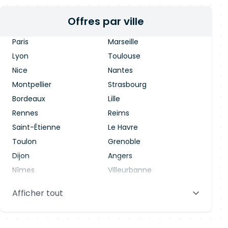
Offres par ville
Paris
Marseille
Lyon
Toulouse
Nice
Nantes
Montpellier
Strasbourg
Bordeaux
Lille
Rennes
Reims
Saint-Étienne
Le Havre
Toulon
Grenoble
Dijon
Angers
Nîmes
Villeurbanne
Saint-Denis
Le Mans
Afficher tout
Aix-en-Provence
Clermont-Ferrand
Brest
Tours
Amiens
Limoges