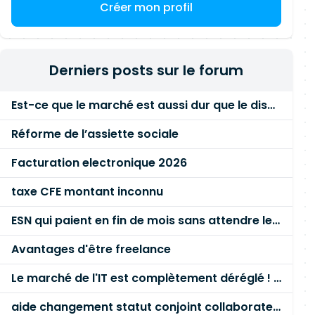
Créer mon profil
Derniers posts sur le forum
Est-ce que le marché est aussi dur que le disent les commerciaux ?
Réforme de l’assiette sociale
Facturation electronique 2026
taxe CFE montant inconnu
ESN qui paient en fin de mois sans attendre le paiement client ?
Avantages d'être freelance
Le marché de l'IT est complètement déréglé ! STOP à cette mascarade ! Il faut s'unir et résister !
aide changement statut conjoint collaborateur