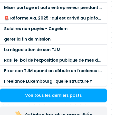
Mixer portage et auto entrepreneur pendant des années - quel risque ?
🚨 Réforme ARE 2025 : qui est arrivé au plafond des 60 % en gardant son entreprise ?
Salaires non payés - Cegelem
gerer la fin de mission
La négociation de son TJM
Ras-le-bol de l’exposition publique de mes données personnelles liées à mon entreprise
Fixer son TJM quand on débute en freelance : la méthode mathématique (et pas au feeling) 🛑
Freelance Luxembourg : quelle structure ?
Voir tous les derniers posts
Articles les plus consultés