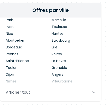
Offres par ville
Paris
Marseille
Lyon
Toulouse
Nice
Nantes
Montpellier
Strasbourg
Bordeaux
Lille
Rennes
Reims
Saint-Étienne
Le Havre
Toulon
Grenoble
Dijon
Angers
Nîmes
Villeurbanne
Saint-Denis
Le Mans
Afficher tout
Aix-en-Provence
Clermont-Ferrand
Brest
Tours
Amiens
Limoges