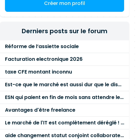
Créer mon profil
Derniers posts sur le forum
Réforme de l’assiette sociale
Facturation electronique 2026
taxe CFE montant inconnu
Est-ce que le marché est aussi dur que le disent les commerciaux ?
ESN qui paient en fin de mois sans attendre le paiement client ?
Avantages d'être freelance
Le marché de l'IT est complètement déréglé ! STOP à cette mascarade ! Il faut s'unir et résister !
aide changement statut conjoint collaborateur