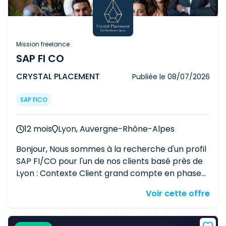
Mission freelance
SAP FI CO
CRYSTAL PLACEMENT
Publiée le
08/07/2026
SAP FICO
12 mois
Lyon, Auvergne-Rhône-Alpes
Bonjour, Nous sommes à la recherche d'un profil
SAP FI/CO pour l'un de nos clients basé près de
Lyon : Contexte Client grand compte en phase
d'amélioration continue post-déploiement
Voir cette offre
S/4HANA. Missions Animation d'ateliers et design
thinking avec les métiers pour recueillir les
besoins d'évolution Suivi du paramétrage FI/CO