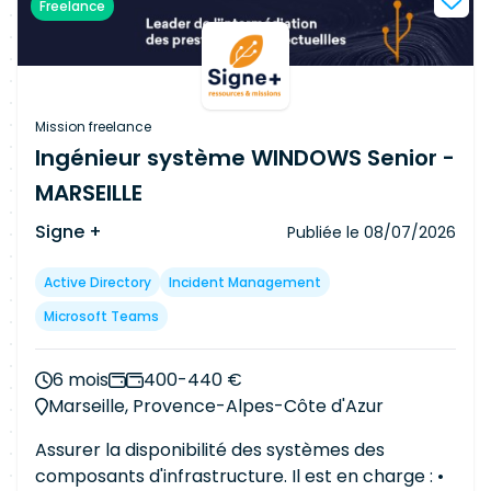
Freelance
de bout en bout en lien avec les équipes MOE
jusqu'au go-live Accompagnement utilisateurs,
formation et conduite du changement
Contribution à l'amélioration continue du SI
S/4HANA Participation au Roll-out : construction
Mission freelance
du core model et déploiement dans les filiales
Ingénieur système WINDOWS Senior -
Périmètre technique Paramétrage FI et CO Mise
MARSEILLE
en place de tuiles Fiori
Signe +
Publiée le
08/07/2026
Active Directory
Incident Management
Microsoft Teams
6 mois
400-440 €
Marseille, Provence-Alpes-Côte d'Azur
Assurer la disponibilité des systèmes des
composants d'infrastructure. Il est en charge : •