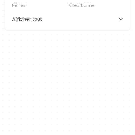
Nîmes
Villeurbanne
Saint-Denis
Le Mans
Afficher tout
Aix-en-Provence
Clermont-Ferrand
Brest
Tours
Amiens
Limoges
Annecy
Perpignan