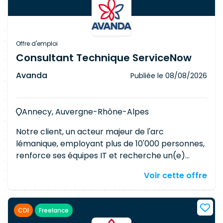
Offre d'emploi
Consultant Technique ServiceNow
Avanda
Publiée le
08/08/2026
Annecy, Auvergne-Rhône-Alpes
Notre client, un acteur majeur de l'arc
lémanique, employant plus de 10'000 personnes,
renforce ses équipes IT et recherche un(e)
Consultant technique ServiceNow –
Voir cette offre
Développeur confirmé. Vous rejoindrez une
équipe pluridisciplinaire (chefs de projet,
architectes, gestionnaires de service, analystes
CDI
Freelance
métier, développeurs) pour concevoir,