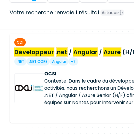
Votre recherche renvoie
1
résultat.
Astuces
CDI
Développeur
.
net
/
Angular
/
Azure
(H/
.NET
.NET CORE
Angular
+7
OCSI
Contexte :Dans le cadre du développ
activités, nous recherchons un Dévelo
.NET / Angular / Azure Senior (H/F) afi
équipes sur Nantes pour intervenir sur
stratégiques de longue durée. Vous év
environnement technique moderne et 
conception, au développement et à l'
d'applications à forte valeur ajoutée. V