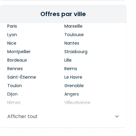
Offres par ville
Paris
Marseille
Lyon
Toulouse
Nice
Nantes
Montpellier
Strasbourg
Bordeaux
Lille
Rennes
Reims
Saint-Étienne
Le Havre
Toulon
Grenoble
Dijon
Angers
Nîmes
Villeurbanne
Saint-Denis
Le Mans
Afficher tout
Aix-en-Provence
Clermont-Ferrand
Brest
Tours