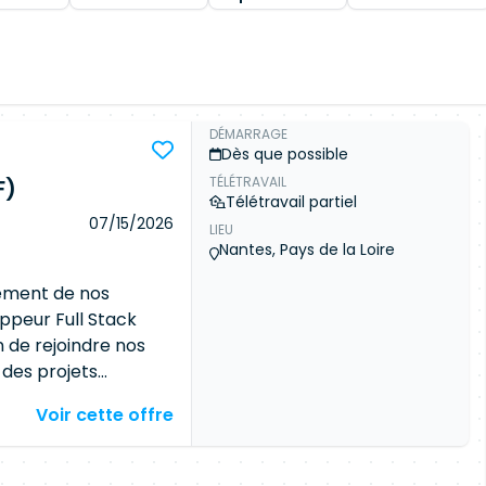
DÉMARRAGE
Dès que possible
TÉLÉTRAVAIL
F)
Télétravail partiel
07/15/2026
LIEU
Nantes, Pays de la Loire
ement de nos
ppeur Full Stack
n de rejoindre nos
 des projets
oluerez dans un
Voir cette offre
participerez à la
évolution
os missions :