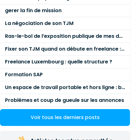
gerer la fin de mission
La négociation de son TJM
Ras-le-bol de l’exposition publique de mes données personnelles liées à mon entreprise
Fixer son TJM quand on débute en freelance : la méthode mathématique (et pas au feeling) 🛑
Freelance Luxembourg : quelle structure ?
Formation SAP
Un espace de travail portable et hors ligne : besoin réel ou fausse bonne idée ?
Problèmes et coup de gueule sur les annonces
Voir tous les derniers posts