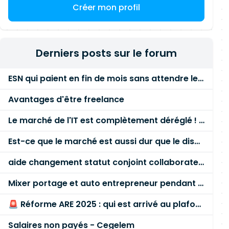
Créer mon profil
Derniers posts sur le forum
ESN qui paient en fin de mois sans attendre le paiement client ?
Avantages d'être freelance
Le marché de l'IT est complètement déréglé ! STOP à cette mascarade ! Il faut s'unir et résister !
Est-ce que le marché est aussi dur que le disent les commerciaux ?
aide changement statut conjoint collaborateur
Mixer portage et auto entrepreneur pendant des années - quel risque ?
🚨 Réforme ARE 2025 : qui est arrivé au plafond des 60 % en gardant son entreprise ?
Salaires non payés - Cegelem