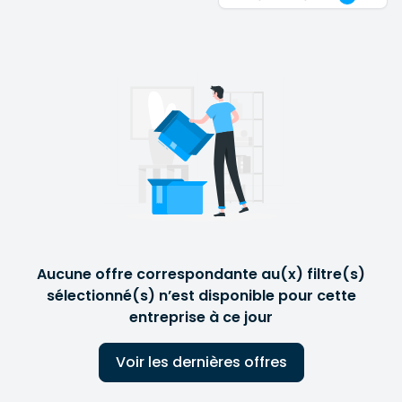
Notre approche repose sur une exigence forte de
qualité d'ingénierie, une culture du delivery end-to-
end et une capacité à intégrer des environnements
techniques complexes, depuis la conception jusqu'à
l'exploitation.
Nous intervenons comme partenaire d'exécution
auprès des équipes IT et des directions techniques,
avec une priorité constante : construire des
systèmes robustes, scalables et opérables dans la
durée.
Aucune offre correspondante au(x) filtre(s)
sélectionné(s) n’est disponible pour cette
entreprise à ce jour
Voir les dernières offres