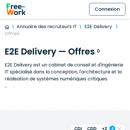
Connexion
Annuaire des recruteurs IT
E2E Delivery
Offres
E2E Delivery — Offres
0
E2E Delivery est un cabinet de conseil et d'ingénierie
IT spécialisé dans la conception, l'architecture et la
réalisation de systèmes numériques critiques.
Nous accompagnons les organisations dans la
structuration et l'exécution de leurs plateformes
technologiques, en intervenant sur des enjeux
d'architecture applicative et cloud, de fiabilité des
systèmes (SRE), de DevOps, de sécurité (SecOps) et
de data engineering.
CDI
CDD
+2
4