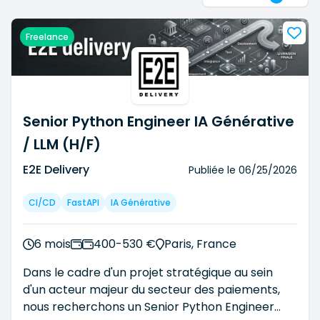
Notre approche repose sur une exigence forte de
Freelance
qualité d'ingénierie, une culture du delivery end-to-
end et une capacité à intégrer des environnements
techniques complexes, depuis la conception jusqu'à
l'exploitation.
Senior Python Engineer IA Générative
Nous intervenons comme partenaire d'exécution
/ LLM (H/F)
auprès des équipes IT et des directions techniques,
avec une priorité constante : construire des
E2E Delivery
Publiée le
06/25/2026
systèmes robustes, scalables et opérables dans la
durée.
CI/CD
FastAPI
IA Générative
6 mois
400-530 €
Paris, France
Dans le cadre d'un projet stratégique au sein
d'un acteur majeur du secteur des paiements,
nous recherchons un Senior Python Engineer