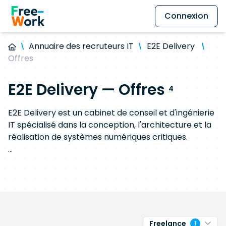
Connexion
Annuaire des recruteurs IT
E2E Delivery
Offres
E2E Delivery — Offres
4
E2E Delivery est un cabinet de conseil et d'ingénierie
IT spécialisé dans la conception, l'architecture et la
réalisation de systèmes numériques critiques.
Nous accompagnons les organisations dans la
structuration et l'exécution de leurs plateformes
technologiques, en intervenant sur des enjeux
d'architecture applicative et cloud, de fiabilité des
systèmes (SRE), de DevOps, de sécurité (SecOps) et
de data engineering.
Freelance
1