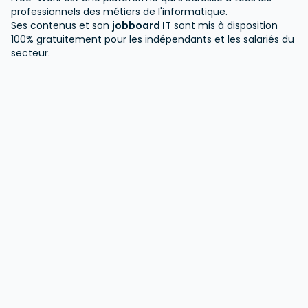
Participation aux phases de recette et de
professionnels des métiers de l'informatique.
validation • Conception et évolution des
Ses contenus et son
jobboard IT
sont mis à disposition
100% gratuitement pour les indépendants et les salariés du
architectures applicatives • Mise en place des
secteur.
bonnes pratiques d'architecture et de
développement • Participation aux mises en
production et au support niveau 3 • Conception
et optimisation des chaînes CI/CD •
Automatisation des déploiements et des tâches
d'exploitation • Développement de scripts
d'automatisation • Contribution aux projets
DevOps et à l'amélioration continue des
environnements • Gestion de la capacité des
infrastructures et accompagnement des
évolutions techniques • Collaboration étroite
avec les équipes métiers, développement et
production