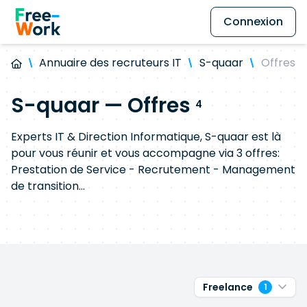
Connexion
Annuaire des recruteurs IT
S-quaar
Offres
S-quaar — Offres
4
Experts IT & Direction Informatique, S-quaar est là
pour vous réunir et vous accompagne via 3 offres:
Prestation de Service - Recrutement - Management
de transition
➤ Prestation : Mise à disposition d'Experts technique
(Développement, Infra, Architecture, DevOps, Data,
etc...)
➤ Recrutement : Sélection, Présentation et
Intégration de compétences au sein de la DSI
Freelance
1
➤ Management de transition : Mise à disposition de