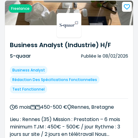
Directeurs / Responsables de services informatique
Freelance
(DSI, RSI, Directeur et Resp. Développement,
Infrastructure, Cybersécurité, etc... )
Désormais, nous intervenons également sur les
secteurs:
Business Analyst (Industrie) H/F
- Finance, RH & Juridique
S-quaar
- Industrie & Supply Chain
Publiée le
08/02/2026
Business Analyst
Rédaction Des Spécifications Fonctionnelles
Test Fonctionnel
6 mois
450-500 €
Rennes, Bretagne
Lieu : Rennes (35) Mission : Prestation – 6 mois
minimum TJM : 450€ - 500€ / jour Rythme : 3
jours sur site / 2 jours en télétravail Nous